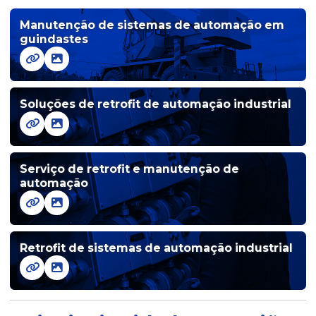
Ihm clp
Manutenção de sistemas de automação em
Ihm com clp integrado
guindastes
Ihm para controle industrial avançado
Soluções de retrofit de automação industrial
Ihm danfoss
Ihm danfoss em es
Serviço de retrofit e manutenção de
Ihm com design amigável
automação
Ihm elétrica
Ihm industrial
Retrofit de sistemas de automação industrial
Ihm para melhoria de processos industriais
Ihms para monitoramento de processos