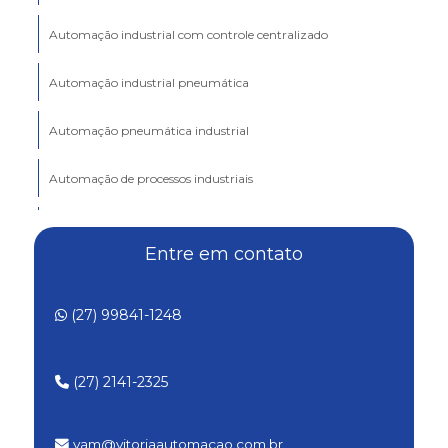
Automação industrial com controle centralizado
Automação industrial pneumática
Automação pneumática industrial
Automação de processos industriais
Automação robótica industrial
Entre em contato
Automação de sistemas industriais
(27) 99841-1248
Configuração de clp personalizada
Configuração de clp para processos industriais
(27) 2141-2325
Conserto de módulo eletrônico
vam@vitoriaautomacao.com.br