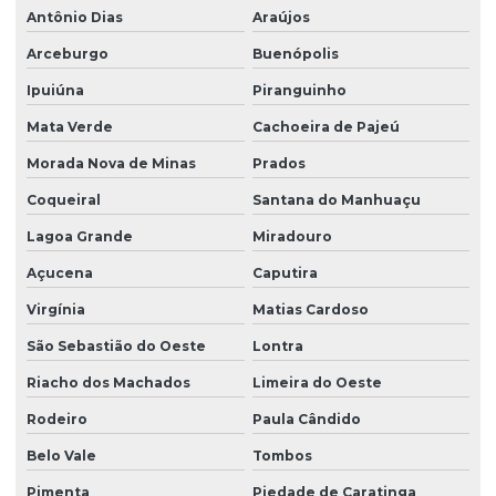
Antônio Dias
Araújos
Arceburgo
Buenópolis
Ipuiúna
Piranguinho
Mata Verde
Cachoeira de Pajeú
Morada Nova de Minas
Prados
Coqueiral
Santana do Manhuaçu
Lagoa Grande
Miradouro
Açucena
Caputira
Virgínia
Matias Cardoso
São Sebastião do Oeste
Lontra
Riacho dos Machados
Limeira do Oeste
Rodeiro
Paula Cândido
Belo Vale
Tombos
Pimenta
Piedade de Caratinga