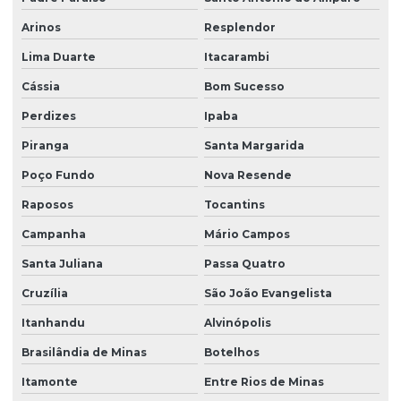
Arinos
Resplendor
Lima Duarte
Itacarambi
Cássia
Bom Sucesso
Perdizes
Ipaba
Piranga
Santa Margarida
Poço Fundo
Nova Resende
Raposos
Tocantins
Campanha
Mário Campos
Santa Juliana
Passa Quatro
Cruzília
São João Evangelista
Itanhandu
Alvinópolis
Brasilândia de Minas
Botelhos
Itamonte
Entre Rios de Minas