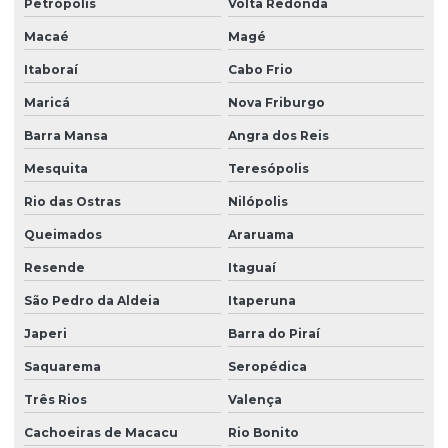
Petrópolis
Volta Redonda
Macaé
Magé
Manutenção de automação industrial preventiva
Itaboraí
Cabo Frio
Manutenção de automação industrial programada
Maricá
Nova Friburgo
Manutenção de circuitos eletrônicos de guindastes
Barra Mansa
Angra dos Reis
Mesquita
Teresópolis
Manutenção de circuitos eletrônicos em guindastes
industriais
Rio das Ostras
Nilópolis
Queimados
Araruama
Manutenção de circuitos de guindastes
Resende
Itaguaí
Manutenção de controles eletrônicos de guindastes
São Pedro da Aldeia
Itaperuna
Japeri
Barra do Piraí
Manutenção corretiva de automação industrial
Saquarema
Seropédica
Manutenção corretiva de guindastes eletrônicos
Três Rios
Valença
Cachoeiras de Macacu
Rio Bonito
Manutenção eletrônica de guindastes