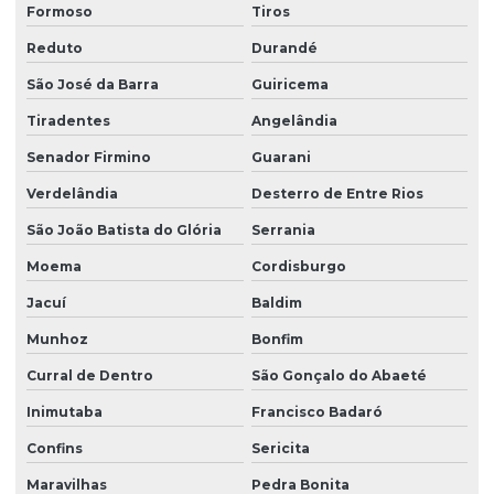
Formoso
Tiros
Reduto
Durandé
São José da Barra
Guiricema
Tiradentes
Angelândia
Senador Firmino
Guarani
Verdelândia
Desterro de Entre Rios
São João Batista do Glória
Serrania
Moema
Cordisburgo
Jacuí
Baldim
Munhoz
Bonfim
Curral de Dentro
São Gonçalo do Abaeté
Inimutaba
Francisco Badaró
Confins
Sericita
Maravilhas
Pedra Bonita