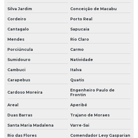
Manutenção de sistemas de automação em guindastes
Silva Jardim
Conceição de Macabu
Cordeiro
Porto Real
Manutenção de sistemas de automação industrial
Cantagalo
Sapucaia
Manutenção de sistemas de controle de guindastes
Mendes
Rio Claro
Porciúncula
Carmo
Manutenção de sistemas de eletrônica para guindastes
industriais
Sumidouro
Natividade
Cambuci
Italva
Manutenção de sistemas eletrônicos complexos em
guindastes
Carapebus
Quatis
Engenheiro Paulo de
Manutenção de sistemas eletrônicos para guindastes
Cardoso Moreira
Frontin
Areal
Aperibé
Manutenção técnica eletrônica para guindastes
Duas Barras
Trajano de Moraes
Manutenção de unidades eletrônicas de guindastes
Santa Maria Madalena
Varre-Sai
Rio das Flores
Comendador Levy Gasparian
Módulo danfoss