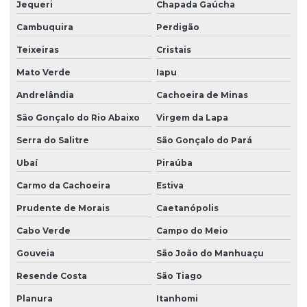
Jequeri
Chapada Gaúcha
Cambuquira
Perdigão
Teixeiras
Cristais
Mato Verde
Iapu
Andrelândia
Cachoeira de Minas
São Gonçalo do Rio Abaixo
Virgem da Lapa
Serra do Salitre
São Gonçalo do Pará
Ubaí
Piraúba
Carmo da Cachoeira
Estiva
Prudente de Morais
Caetanópolis
Cabo Verde
Campo do Meio
Gouveia
São João do Manhuaçu
Resende Costa
São Tiago
Planura
Itanhomi