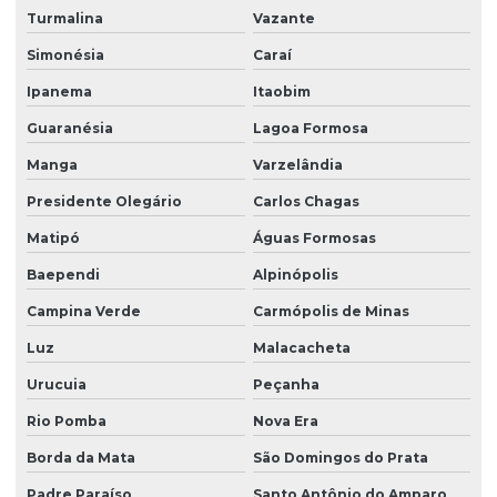
Turmalina
Vazante
Simonésia
Caraí
Ipanema
Itaobim
Guaranésia
Lagoa Formosa
Manga
Varzelândia
Presidente Olegário
Carlos Chagas
Matipó
Águas Formosas
Baependi
Alpinópolis
Campina Verde
Carmópolis de Minas
Luz
Malacacheta
Urucuia
Peçanha
Rio Pomba
Nova Era
Borda da Mata
São Domingos do Prata
Padre Paraíso
Santo Antônio do Amparo