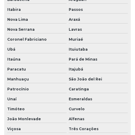
Programação de clp para sistemas de produção
Itabira
Passos
Nova Lima
Araxá
Projetos de automação industrial
Nova Serrana
Lavras
Projetos de automação industrial simples
Coronel Fabriciano
Muriaé
Ubá
Ituiutaba
Retrofit de equipamentos
Itaúna
Pará de Minas
Retrofit de máquinas
Paracatu
Itajubá
Manhuaçu
São João del Rei
Retrofit em máquinas industriais
Patrocínio
Caratinga
Retrofit de máquinas para indústrias
Unaí
Esmeraldas
Timóteo
Curvelo
Retrofit de máquinas para modernização
João Monlevade
Alfenas
Retrofit de sistemas de automação industrial
Viçosa
Três Corações