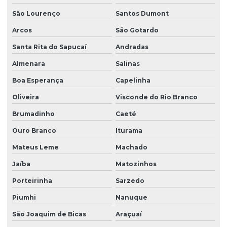
São Lourenço
Santos Dumont
Soluções de interface ihm personalizadas
Arcos
São Gotardo
Soluções de retrofit de automação industrial
Santa Rita do Sapucaí
Andradas
Almenara
Salinas
Válvulas proporcionais
Boa Esperança
Capelinha
Válvulas proporcionais em es
Oliveira
Visconde do Rio Branco
Brumadinho
Caeté
Ouro Branco
Iturama
Mateus Leme
Machado
Jaíba
Matozinhos
Porteirinha
Sarzedo
Piumhi
Nanuque
São Joaquim de Bicas
Araçuaí