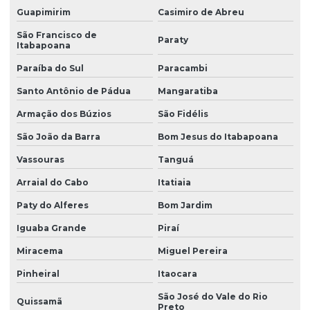
Guapimirim
Casimiro de Abreu
Manutenção de eletrônica de guindastes industriais
São Francisco de
Paraty
Itabapoana
Manutenção de eletrônica industrial em guindastes
Paraíba do Sul
Paracambi
Santo Antônio de Pádua
Mangaratiba
Manutenção de eletrônica e sistemas de guindastes
Armação dos Búzios
São Fidélis
Manutenção de equipamentos eletrônicos para guindastes
São João da Barra
Bom Jesus do Itabapoana
Vassouras
Tanguá
Manutenção especializada em eletrônica de guindastes
Arraial do Cabo
Itatiaia
Manutenção de guindaste
Paty do Alferes
Bom Jardim
Manutenção guindaste munck
Iguaba Grande
Piraí
Miracema
Miguel Pereira
Manutenção de guindastes eletrônicos
Pinheiral
Itaocara
Manutenção de sistema de controle eletrônico de guindastes
São José do Vale do Rio
Quissamã
Preto