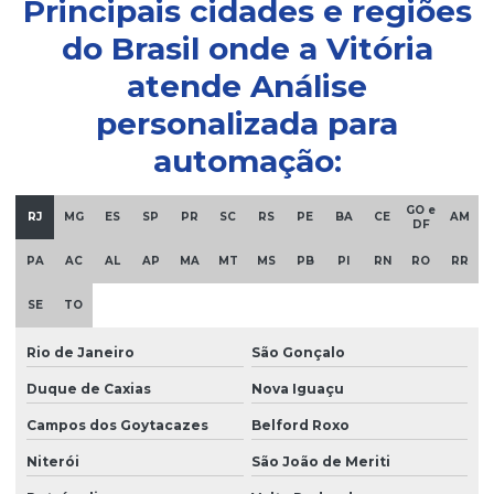
Principais cidades e regiões
do Brasil onde a Vitória
Ihms para sistemas automatizados
atende Análise
Infraestrutura para automação industrial
personalizada para
Integração de componentes tecnológicos industriais
automação:
Integração de dispositivos industriais
GO e
RJ
MG
ES
SP
PR
SC
RS
PE
BA
CE
AM
DF
Interface homem-máquina ergonômica
PA
AC
AL
AP
MA
MT
MS
PB
PI
RN
RO
RR
Interface homem-máquina para sistemas automatizados
SE
TO
Rio de Janeiro
São Gonçalo
Interface ihm para operação segura
Duque de Caxias
Nova Iguaçu
Manutenção de automação industrial especializada
Campos dos Goytacazes
Belford Roxo
Niterói
São João de Meriti
Manutenção de automação industrial especializada em
indústrias