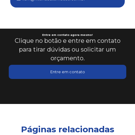
Conserto de módulo eletrônico em es
Consultoria em automação de processos industriais
Consultoria em clp para automação
Entre em contato agora mesmo!
Clique no botão e entre em contato
para tirar dúvidas ou solicitar um
Design de ihm intuitivo
orçamento.
Elaboração de projetos de automação
Entre em contato
Empresa de automação
Empresa de automação industrial
Empresa que faz automação industrial
Harmonização de sistemas industriais
Páginas relacionadas