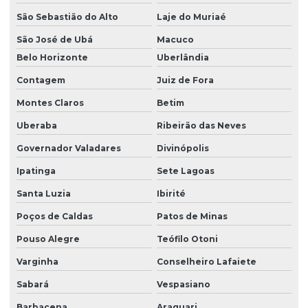
São Sebastião do Alto
Laje do Muriaé
Módulo danfoss em es
São José de Ubá
Macuco
Belo Horizonte
Uberlândia
Montagem de painel elétrico industrial
Contagem
Juiz de Fora
Montagem de painel elétrico industrial em es
Montes Claros
Betim
Uberaba
Ribeirão das Neves
Programação de clp
Governador Valadares
Divinópolis
Programação de clp para controle de processos
Ipatinga
Sete Lagoas
Santa Luzia
Ibirité
Programação de clp e ihm
Poços de Caldas
Patos de Minas
Programação de clp para melhorar produtividade
Pouso Alegre
Teófilo Otoni
Programação de clp para monitoramento
Varginha
Conselheiro Lafaiete
Sabará
Vespasiano
Programação de clp para sistemas automatizados
Barbacena
Araguari