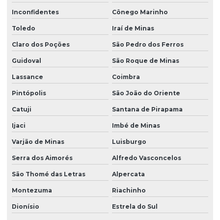
Inconfidentes
Cônego Marinho
Toledo
Iraí de Minas
Claro dos Poções
São Pedro dos Ferros
Guidoval
São Roque de Minas
Lassance
Coimbra
Pintópolis
São João do Oriente
Catuji
Santana de Pirapama
Ijaci
Imbé de Minas
Varjão de Minas
Luisburgo
Serra dos Aimorés
Alfredo Vasconcelos
São Thomé das Letras
Alpercata
Montezuma
Riachinho
Dionísio
Estrela do Sul