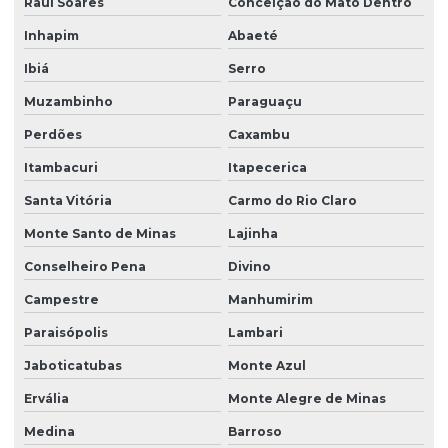
Raul Soares
Conceição do Mato Dentro
Inhapim
Abaeté
Ibiá
Serro
Muzambinho
Paraguaçu
Perdões
Caxambu
Itambacuri
Itapecerica
Santa Vitória
Carmo do Rio Claro
Monte Santo de Minas
Lajinha
Conselheiro Pena
Divino
Campestre
Manhumirim
Paraisópolis
Lambari
Jaboticatubas
Monte Azul
Ervália
Monte Alegre de Minas
Medina
Barroso