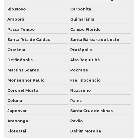
Rio Novo
Carbonita
Araporã
Guimarânia
Passa Tempo
Campo Florido
Santa Rita de Caldas
Santa Bárbara do Leste
Orizânia
Pratápolis
Delfinópolis
Alto Jequitibá
Martins Soares
Pocrane
Monsenhor Paulo
Frei Inocêncio
Coronel Murta
Nazareno
Coluna
Pains
Japonvar
Santa Cruz de Minas
Araponga
Pavão
Florestal
Delfim Moreira