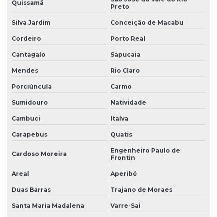
Quissamã
Preto
Manutenção de sistemas de automação em guindastes
Silva Jardim
Conceição de Macabu
Cordeiro
Porto Real
Manutenção de sistemas de automação industrial
Cantagalo
Sapucaia
Manutenção de sistemas de controle de guindastes
Mendes
Rio Claro
Porciúncula
Carmo
Manutenção de sistemas de eletrônica para guindastes
industriais
Sumidouro
Natividade
Cambuci
Italva
Manutenção de sistemas eletrônicos complexos em
guindastes
Carapebus
Quatis
Engenheiro Paulo de
Manutenção de sistemas eletrônicos para guindastes
Cardoso Moreira
Frontin
Areal
Aperibé
Manutenção técnica eletrônica para guindastes
Duas Barras
Trajano de Moraes
Manutenção de unidades eletrônicas de guindastes
Santa Maria Madalena
Varre-Sai