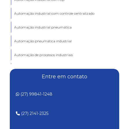
Automação industrial com controle centralizado
Automação industrial pneumática
Automação pneumática industrial
Automação de processos industriais
Automação robótica industrial
Entre em contato
Automação de sistemas industriais
(27) 99841-1248
Configuração de clp personalizada
Configuração de clp para processos industriais
(27) 2141-2325
Conserto de módulo eletrônico