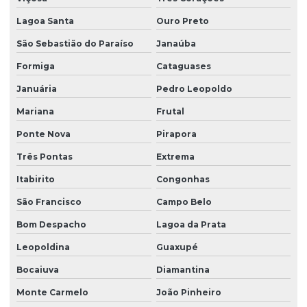
Serviço de automação industrial
Lagoa Santa
Ouro Preto
São Sebastião do Paraíso
Janaúba
Serviço de desenvolvimento de ihm
Formiga
Cataguases
Serviço de programação de clp
Januária
Pedro Leopoldo
Mariana
Frutal
Serviço de retrofit para equipamentos industriais
Ponte Nova
Pirapora
Serviço de retrofit e manutenção de automação
Três Pontas
Extrema
Itabirito
Congonhas
Serviço de retrofit para otimização de maquinário
São Francisco
Campo Belo
Serviços de automação para indústrias
Bom Despacho
Lagoa da Prata
Soluções de automação industrial
Leopoldina
Guaxupé
Bocaiuva
Diamantina
Soluções de ihm para controle industrial
Monte Carmelo
João Pinheiro