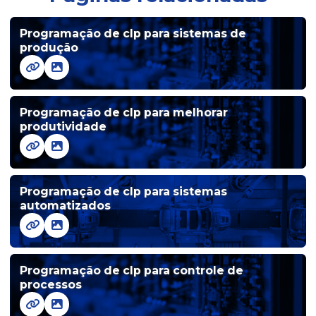
Ihm clp
Programação de clp para sistemas de
Ihm com clp integrado
produção
Ihm para controle industrial avançado
Programação de clp para melhorar
Ihm danfoss
produtividade
Ihm danfoss em es
Ihm com design amigável
Programação de clp para sistemas
automatizados
Ihm elétrica
Ihm industrial
Programação de clp para controle de
Ihm para melhoria de processos industriais
processos
Ihms para monitoramento de processos