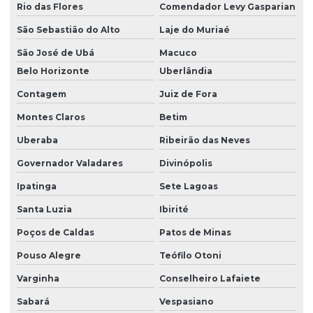
Módulo danfoss
Rio das Flores
Comendador Levy Gasparian
São Sebastião do Alto
Laje do Muriaé
Módulo danfoss em es
São José de Ubá
Macuco
Belo Horizonte
Uberlândia
Montagem de painel elétrico industrial
Contagem
Juiz de Fora
Montagem de painel elétrico industrial em es
Montes Claros
Betim
Programação de clp
Uberaba
Ribeirão das Neves
Governador Valadares
Divinópolis
Programação de clp para controle de processos
Ipatinga
Sete Lagoas
Programação de clp e ihm
Santa Luzia
Ibirité
Poços de Caldas
Patos de Minas
Programação de clp para melhorar produtividade
Pouso Alegre
Teófilo Otoni
Programação de clp para monitoramento
Varginha
Conselheiro Lafaiete
Sabará
Vespasiano
Programação de clp para sistemas automatizados