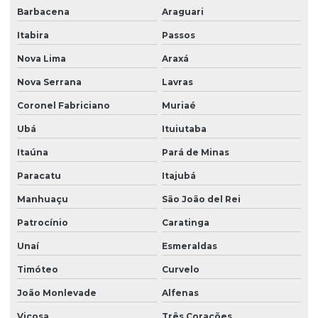
Barbacena
Araguari
Programação de clp para sistemas de produção
Itabira
Passos
Nova Lima
Araxá
Projetos de automação industrial
Nova Serrana
Lavras
Projetos de automação industrial simples
Coronel Fabriciano
Muriaé
Ubá
Ituiutaba
Retrofit de equipamentos
Itaúna
Pará de Minas
Retrofit de máquinas
Paracatu
Itajubá
Retrofit em máquinas industriais
Manhuaçu
São João del Rei
Patrocínio
Caratinga
Retrofit de máquinas para indústrias
Unaí
Esmeraldas
Retrofit de máquinas para modernização
Timóteo
Curvelo
João Monlevade
Alfenas
Retrofit de sistemas de automação industrial
Viçosa
Três Corações