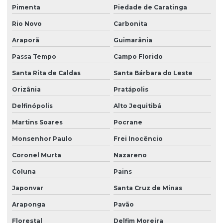
Pimenta
Piedade de Caratinga
Rio Novo
Carbonita
Araporã
Guimarânia
Passa Tempo
Campo Florido
Santa Rita de Caldas
Santa Bárbara do Leste
Orizânia
Pratápolis
Delfinópolis
Alto Jequitibá
Martins Soares
Pocrane
Monsenhor Paulo
Frei Inocêncio
Coronel Murta
Nazareno
Coluna
Pains
Japonvar
Santa Cruz de Minas
Araponga
Pavão
Florestal
Delfim Moreira