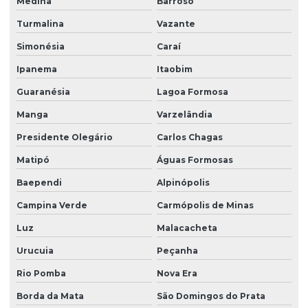
Medina
Barroso
Turmalina
Vazante
Simonésia
Caraí
Ipanema
Itaobim
Guaranésia
Lagoa Formosa
Manga
Varzelândia
Presidente Olegário
Carlos Chagas
Matipó
Águas Formosas
Baependi
Alpinópolis
Campina Verde
Carmópolis de Minas
Luz
Malacacheta
Urucuia
Peçanha
Rio Pomba
Nova Era
Borda da Mata
São Domingos do Prata