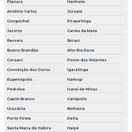
Planura
Itanhomi
Antônio Carlos
Juruaia
Congonhal
Pirapetinga
Jacinto
Carmo da Mata
Recreio
Ibiraci
Bueno Brandão
Alto Rio Doce
Coroaci
Ponto dos Volantes
Conceição dos Ouros
Igaratinga
Eugenópolis
Itamogi
Pedralva
Icaraí de Minas
Capim Branco
Canápolis
Urucânia
Ninheira
Porto Firme
Delta
Santa Maria de Itabira
Itaipé