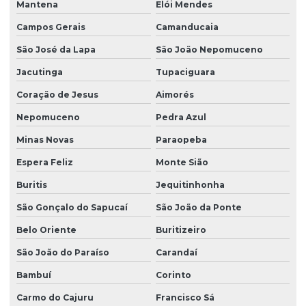
Mantena
Elói Mendes
Campos Gerais
Camanducaia
São José da Lapa
São João Nepomuceno
Jacutinga
Tupaciguara
Coração de Jesus
Aimorés
Nepomuceno
Pedra Azul
Minas Novas
Paraopeba
Espera Feliz
Monte Sião
Buritis
Jequitinhonha
São Gonçalo do Sapucaí
São João da Ponte
Belo Oriente
Buritizeiro
São João do Paraíso
Carandaí
Bambuí
Corinto
Carmo do Cajuru
Francisco Sá