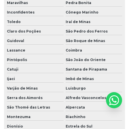
Maravilhas
Pedra Bonita
Inconfidentes
Cônego Marinho
Toledo
Iraí de Minas
Claro dos Poções
São Pedro dos Ferros
Guidoval
São Roque de Minas
Lassance
Coimbra
Pintópolis
São João do Oriente
Catuji
Santana de Pirapama
Ijaci
Imbé de Minas
Varjão de Minas
Luisburgo
Serra dos Aimorés
Alfredo Vasconcelos
São Thomé das Letras
Alpercata
Montezuma
Riachinho
Dionísio
Estrela do Sul