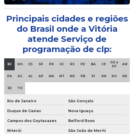
Ihms para sistemas automatizados
Principais cidades e regiões
do Brasil onde a Vitória
Infraestrutura para automação industrial
atende Serviço de
Integração de componentes tecnológicos industriais
programação de clp:
Integração de dispositivos industriais
GO e
RJ
MG
ES
SP
PR
SC
RS
PE
BA
CE
AM
DF
Interface homem-máquina ergonômica
PA
AC
AL
AP
MA
MT
MS
PB
PI
RN
RO
RR
Interface homem-máquina para sistemas automatizados
SE
TO
Interface ihm para operação segura
Rio de Janeiro
São Gonçalo
Duque de Caxias
Nova Iguaçu
Manutenção de automação industrial especializada
Campos dos Goytacazes
Belford Roxo
Manutenção de automação industrial especializada em
Niterói
São João de Meriti