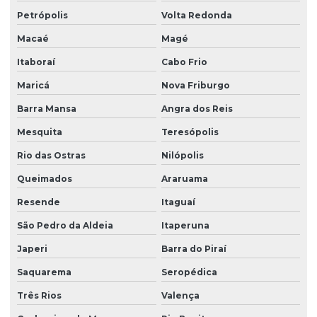
indústrias
Petrópolis
Volta Redonda
Manutenção de automação industrial preventiva
Macaé
Magé
Itaboraí
Cabo Frio
Manutenção de automação industrial programada
Maricá
Nova Friburgo
Manutenção de circuitos eletrônicos de guindastes
Barra Mansa
Angra dos Reis
Mesquita
Teresópolis
Manutenção de circuitos eletrônicos em guindastes
industriais
Rio das Ostras
Nilópolis
Queimados
Araruama
Manutenção de circuitos de guindastes
Resende
Itaguaí
Manutenção de controles eletrônicos de guindastes
São Pedro da Aldeia
Itaperuna
Japeri
Barra do Piraí
Manutenção corretiva de automação industrial
Saquarema
Seropédica
Manutenção corretiva de guindastes eletrônicos
Três Rios
Valença