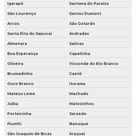
Soluções ihm para operadores
Igarapé
Santana do Paraíso
São Lourenço
Santos Dumont
Soluções de interface ihm personalizadas
Arcos
São Gotardo
Soluções de retrofit de automação industrial
Santa Rita do Sapucaí
Andradas
Almenara
Salinas
Válvulas proporcionais
Boa Esperança
Capelinha
Válvulas proporcionais em es
Oliveira
Visconde do Rio Branco
Brumadinho
Caeté
Ouro Branco
Iturama
Mateus Leme
Machado
Jaíba
Matozinhos
Porteirinha
Sarzedo
Piumhi
Nanuque
São Joaquim de Bicas
Araçuaí