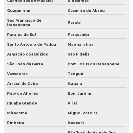
Cachoeiras de Macacu
Rio Bonito
Manutenção eletrônica de guindastes
Guapimirim
Casimiro de Abreu
Manutenção de eletrônica de guindastes industriais
São Francisco de
Paraty
Itabapoana
Manutenção de eletrônica industrial em guindastes
Paraíba do Sul
Paracambi
Manutenção de eletrônica e sistemas de guindastes
Santo Antônio de Pádua
Mangaratiba
Armação dos Búzios
São Fidélis
Manutenção de equipamentos eletrônicos para guindastes
São João da Barra
Bom Jesus do Itabapoana
Manutenção especializada em eletrônica de guindastes
Vassouras
Tanguá
Arraial do Cabo
Itatiaia
Manutenção de guindaste
Paty do Alferes
Bom Jardim
Manutenção guindaste munck
Iguaba Grande
Piraí
Miracema
Miguel Pereira
Manutenção de guindastes eletrônicos
Pinheiral
Itaocara
Manutenção de sistema de controle eletrônico de guindastes
São José do Vale do Rio