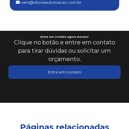
vam@vitoriaautomacao.com.br
Conserto de módulo eletrônico em es
Consultoria em automação de processos industriais
Consultoria em clp para automação
Entre em contato agora mesmo!
Clique no botão e entre em contato
para tirar dúvidas ou solicitar um
Design de ihm intuitivo
orçamento.
Elaboração de projetos de automação
Entre em contato
Empresa de automação
Empresa de automação industrial
Empresa que faz automação industrial
Harmonização de sistemas industriais
Páginas relacionadas