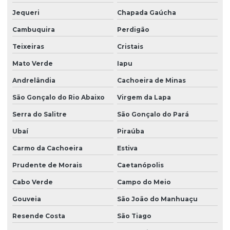
Jequeri
Chapada Gaúcha
Cambuquira
Perdigão
Teixeiras
Cristais
Mato Verde
Iapu
Andrelândia
Cachoeira de Minas
São Gonçalo do Rio Abaixo
Virgem da Lapa
Serra do Salitre
São Gonçalo do Pará
Ubaí
Piraúba
Carmo da Cachoeira
Estiva
Prudente de Morais
Caetanópolis
Cabo Verde
Campo do Meio
Gouveia
São João do Manhuaçu
Resende Costa
São Tiago