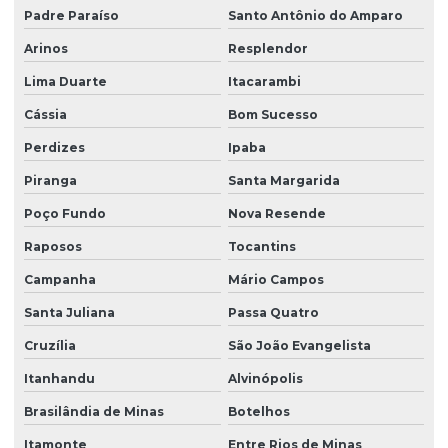
Padre Paraíso
Santo Antônio do Amparo
Arinos
Resplendor
Lima Duarte
Itacarambi
Cássia
Bom Sucesso
Perdizes
Ipaba
Piranga
Santa Margarida
Poço Fundo
Nova Resende
Raposos
Tocantins
Campanha
Mário Campos
Santa Juliana
Passa Quatro
Cruzília
São João Evangelista
Itanhandu
Alvinópolis
Brasilândia de Minas
Botelhos
Itamonte
Entre Rios de Minas