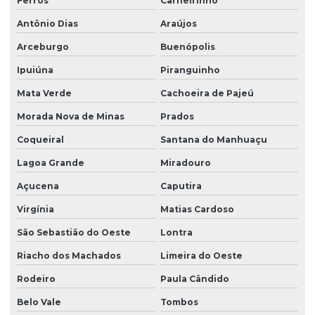
Ferros
Carneirinho
Antônio Dias
Araújos
Arceburgo
Buenópolis
Ipuiúna
Piranguinho
Mata Verde
Cachoeira de Pajeú
Morada Nova de Minas
Prados
Coqueiral
Santana do Manhuaçu
Lagoa Grande
Miradouro
Açucena
Caputira
Virgínia
Matias Cardoso
São Sebastião do Oeste
Lontra
Riacho dos Machados
Limeira do Oeste
Rodeiro
Paula Cândido
Belo Vale
Tombos