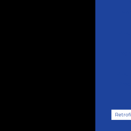
Mon
Prog
Progr
P
Progr
Prog
P
Retrof