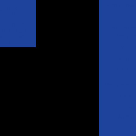
Manutenção
gramação de
CLP
erviços de
Manutenção 
anutenção
etrônica em
Manuten
uindastes
Manut
Manute
Manutenç
Manutenção 
Manuten
Manu
Manute
Mó