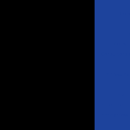
Conf
Consul
Consultoria
Empresa de
Harmo
Ihm com clp 
Ihm danfoss