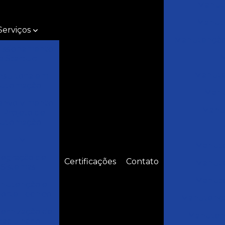
Manute
Manute
Serviços
Manutenção d
issionamento
M
e Startup
Manuten
nsultoria em
utomação
Manu
envolvimento
Manut
 Projeto de
utomação
IHM
Manuten
tegração de
Certificações
Contato
Manute
Sistemas
Manute
nutenção e
orte Técnico
Manutenção
ernização de
Manutenç
aquinário