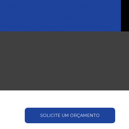
oluções de interface ihm personalizadas
uções de retrofit de automação industrial
 proporcionais
Válvulas proporcionais em es
SOLICITE UM ORÇAMENTO