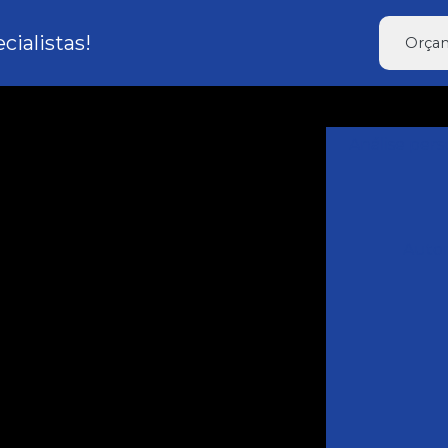
ialistas!
Orçam
Análise per
Autom