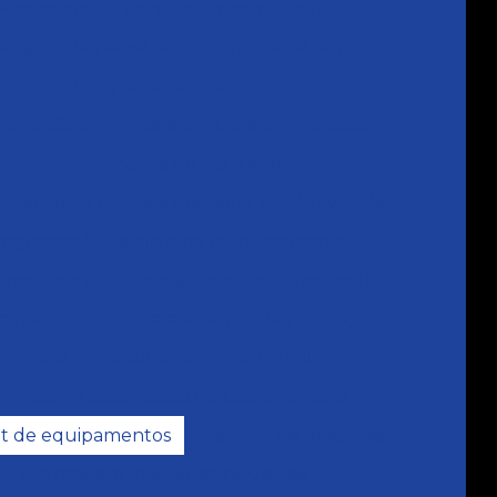
Montagem de painel elétrico industrial
tagem de painel elétrico industrial em es
Programação de clp
ramação de clp para controle de processos
Programação de clp e ihm
amação de clp para melhorar produtividade
rogramação de clp para monitoramento
amação de clp para sistemas automatizados
ramação de clp para sistemas de produção
Projetos de automação industrial
rojetos de automação industrial simples
it de equipamentos
Retrofit de máquinas
Retrofit em máquinas industriais