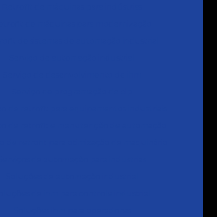
Retrofit de máquinas para indústrias
etrofit de máquinas para modernização
rofit de sistemas de automação industrial
Serviço de automação industrial
Serviço de desenvolvimento de ihm
Serviço de programação de clp
ço de retrofit para equipamentos industriais
ço de retrofit e manutenção de automação
o de retrofit para otimização de maquinário
Serviços de automação para indústrias
Soluções de automação industrial
oluções de ihm para controle industrial
Soluções ihm para operadores