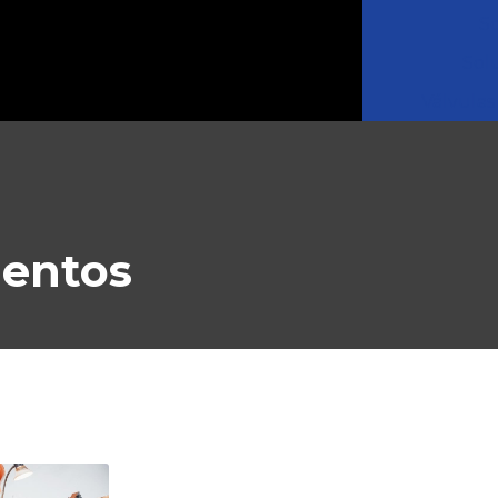
S
Sol
Válvulas
mentos