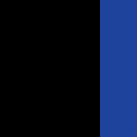
Ih
I
Integra
I
Interfac
Manute
Manutenç
Manut