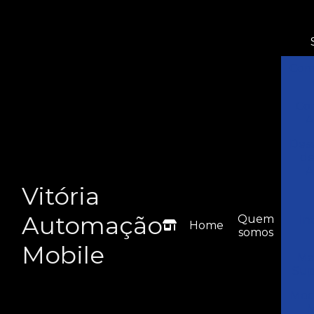
Com
Co
A
Des
de
A
Vitória
Automação
Quem
In
Home
somos
Mobile
Ma
Sup
Mod
M