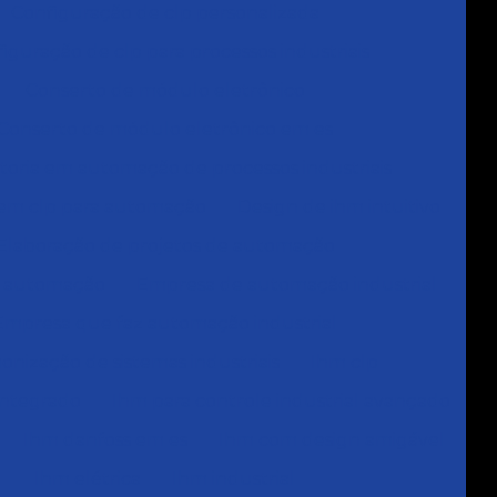
Configuração de clp personalizada
iguração de clp para processos industriais
Conserto de módulo eletrônico
Conserto de módulo eletrônico em es
toria em automação de processos industriais
 em clp para automação
Design de ihm intuitivo
Elaboração de projetos de automação
 automação
Empresa de automação industrial
Empresa que faz automação industrial
nização de sistemas industriais
Ihm clp
integrado
Ihm para controle industrial avançado
Ihm danfoss em es
Ihm com design amigável
Ihm elétrica
Ihm industrial