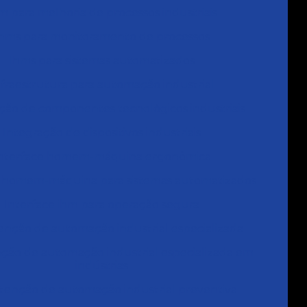
m para melhoria de processos industriais
Ihms para monitoramento de processos
Ihms para sistemas automatizados
nfraestrutura para automação industrial
ção de componentes tecnológicos industriais
Integração de dispositivos industriais
nterface homem-máquina ergonômica
e homem-máquina para sistemas automatizados
Interface ihm para operação segura
nção de automação industrial especializada
ão de automação industrial especializada em
indústrias
enção de automação industrial preventiva