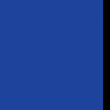
nção de automação industrial programada
nção de circuitos eletrônicos de guindastes
e circuitos eletrônicos em guindastes industriais
anutenção de circuitos de guindastes
ção de controles eletrônicos de guindastes
tenção corretiva de automação industrial
enção corretiva de guindastes eletrônicos
Manutenção eletrônica de guindastes
ção de eletrônica de guindastes industriais
nção de eletrônica industrial em guindastes
nção de eletrônica e sistemas de guindastes
 de equipamentos eletrônicos para guindastes
ão especializada em eletrônica de guindastes