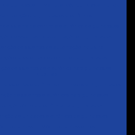
 de guindaste
Manutenção guindaste munck
Manutenção de guindastes eletrônicos
de sistema de controle eletrônico de guindastes
ção de sistemas de automação em guindastes
enção de sistemas de automação industrial
nção de sistemas de controle de guindastes
ão de sistemas de eletrônica para guindastes
industriais
de sistemas eletrônicos complexos em guindastes
ção de sistemas eletrônicos para guindastes
tenção técnica eletrônica para guindastes
nção de unidades eletrônicas de guindastes
dulo danfoss
Módulo danfoss em es