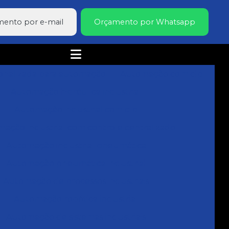
ento por e-mail
Orçamento por Whatsapp
sonalizada para automação
Automação com clp
Automação hidráulica industrial
Automação industrial com clp
ação industrial com controle centralizado
Automação industrial pneumática
Automação pneumática industrial
Automação de processos industriais
Automação robótica industrial
Automação de sistemas industriais