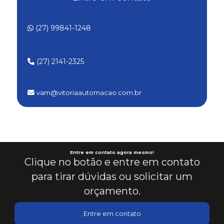
Automação de sistemas industriais
(27) 99841-1248
Configuração de clp personalizada
Configuração de clp para processos industriais
(27) 2141-2325
Conserto de módulo eletrônico
vam@vitoriaautomacao.com.br
Conserto de módulo eletrônico em es
Consultoria em automação de processos industriais
Consultoria em clp para automação
Entre em contato agora mesmo!
Clique no botão e entre em contato
para tirar dúvidas ou solicitar um
Design de ihm intuitivo
orçamento.
Elaboração de projetos de automação
Entre em contato
Empresa de automação