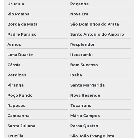
Urucuia
Peçanha
Rio Pomba
Nova Era
Borda da Mata
São Domingos do Prata
Padre Paraíso
Santo Antônio do Amparo
Arinos
Resplendor
Lima Duarte
Itacarambi
Cássia
Bom Sucesso
Perdizes
Ipaba
Piranga
Santa Margarida
Poço Fundo
Nova Resende
Raposos
Tocantins
Campanha
Mário Campos
Santa Juliana
Passa Quatro
Cruzília
São João Evangelista