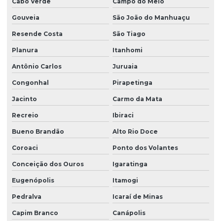
Cabo Verde
Campo do Meio
Gouveia
São João do Manhuaçu
Resende Costa
São Tiago
Planura
Itanhomi
Antônio Carlos
Juruaia
Congonhal
Pirapetinga
Jacinto
Carmo da Mata
Recreio
Ibiraci
Bueno Brandão
Alto Rio Doce
Coroaci
Ponto dos Volantes
Conceição dos Ouros
Igaratinga
Eugenópolis
Itamogi
Pedralva
Icaraí de Minas
Capim Branco
Canápolis