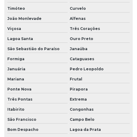
Retrofit em máquinas industriais
Timóteo
Curvelo
Retrofit de máquinas para indústrias
João Monlevade
Alfenas
Viçosa
Três Corações
Retrofit de máquinas para modernização
Lagoa Santa
Ouro Preto
Retrofit de sistemas de automação industrial
São Sebastião do Paraíso
Janaúba
Formiga
Cataguases
Serviço de automação industrial
Januária
Pedro Leopoldo
Serviço de desenvolvimento de ihm
Mariana
Frutal
Ponte Nova
Pirapora
Serviço de programação de clp
Três Pontas
Extrema
Serviço de retrofit para equipamentos industriais
Itabirito
Congonhas
São Francisco
Campo Belo
Serviço de retrofit e manutenção de automação
Bom Despacho
Lagoa da Prata
Serviço de retrofit para otimização de maquinário