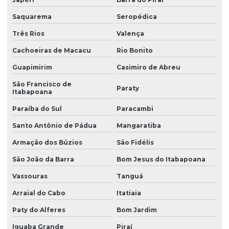
Saquarema
Seropédica
Manutenção de controles eletrônicos de guindastes
Três Rios
Valença
Manutenção corretiva de automação industrial
Cachoeiras de Macacu
Rio Bonito
Manutenção corretiva de guindastes eletrônicos
Guapimirim
Casimiro de Abreu
São Francisco de
Paraty
Manutenção eletrônica de guindastes
Itabapoana
Paraíba do Sul
Paracambi
Manutenção de eletrônica de guindastes industriais
Santo Antônio de Pádua
Mangaratiba
Manutenção de eletrônica industrial em guindastes
Armação dos Búzios
São Fidélis
São João da Barra
Bom Jesus do Itabapoana
Manutenção de eletrônica e sistemas de guindastes
Vassouras
Tanguá
Manutenção de equipamentos eletrônicos para guindastes
Arraial do Cabo
Itatiaia
Paty do Alferes
Bom Jardim
Manutenção especializada em eletrônica de guindastes
Iguaba Grande
Piraí