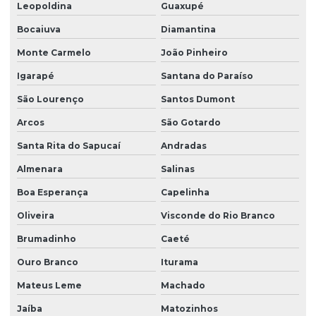
Leopoldina
Guaxupé
Serviços de automação para indústrias
Bocaiuva
Diamantina
Monte Carmelo
João Pinheiro
Soluções de automação industrial
Igarapé
Santana do Paraíso
Soluções de ihm para controle industrial
São Lourenço
Santos Dumont
Arcos
São Gotardo
Soluções ihm para operadores
Santa Rita do Sapucaí
Andradas
Soluções de interface ihm personalizadas
Almenara
Salinas
Boa Esperança
Capelinha
Soluções de retrofit de automação industrial
Oliveira
Visconde do Rio Branco
Válvulas proporcionais
Brumadinho
Caeté
Ouro Branco
Iturama
Válvulas proporcionais em es
Mateus Leme
Machado
Jaíba
Matozinhos