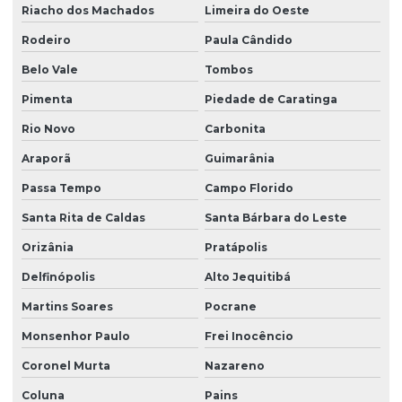
Riacho dos Machados
Limeira do Oeste
Rodeiro
Paula Cândido
Belo Vale
Tombos
Pimenta
Piedade de Caratinga
Rio Novo
Carbonita
Araporã
Guimarânia
Passa Tempo
Campo Florido
Santa Rita de Caldas
Santa Bárbara do Leste
Orizânia
Pratápolis
Delfinópolis
Alto Jequitibá
Martins Soares
Pocrane
Monsenhor Paulo
Frei Inocêncio
Coronel Murta
Nazareno
Coluna
Pains