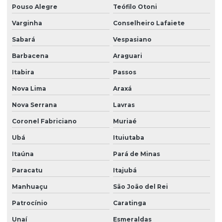
Pouso Alegre
Teófilo Otoni
Programação de clp e ihm
Varginha
Conselheiro Lafaiete
Programação de clp para melhorar produtividade
Sabará
Vespasiano
Barbacena
Araguari
Programação de clp para monitoramento
Itabira
Passos
Programação de clp para sistemas automatizados
Nova Lima
Araxá
Nova Serrana
Lavras
Programação de clp para sistemas de produção
Coronel Fabriciano
Muriaé
Projetos de automação industrial
Ubá
Ituiutaba
Itaúna
Pará de Minas
Projetos de automação industrial simples
Paracatu
Itajubá
Retrofit de equipamentos
Manhuaçu
São João del Rei
Retrofit de máquinas
Patrocínio
Caratinga
Unaí
Esmeraldas