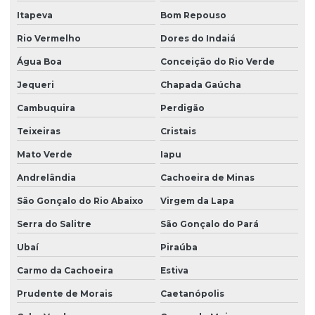
Itapeva
Bom Repouso
Rio Vermelho
Dores do Indaiá
Água Boa
Conceição do Rio Verde
Jequeri
Chapada Gaúcha
Cambuquira
Perdigão
Teixeiras
Cristais
Mato Verde
Iapu
Andrelândia
Cachoeira de Minas
São Gonçalo do Rio Abaixo
Virgem da Lapa
Serra do Salitre
São Gonçalo do Pará
Ubaí
Piraúba
Carmo da Cachoeira
Estiva
Prudente de Morais
Caetanópolis