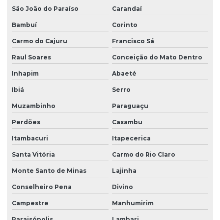
São João do Paraíso
Carandaí
Bambuí
Corinto
Carmo do Cajuru
Francisco Sá
Raul Soares
Conceição do Mato Dentro
Inhapim
Abaeté
Ibiá
Serro
Muzambinho
Paraguaçu
Perdões
Caxambu
Itambacuri
Itapecerica
Santa Vitória
Carmo do Rio Claro
Monte Santo de Minas
Lajinha
Conselheiro Pena
Divino
Campestre
Manhumirim
Paraisópolis
Lambari