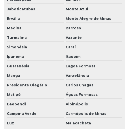
Jaboticatubas
Monte Azul
Ervália
Monte Alegre de Minas
Medina
Barroso
Turmalina
Vazante
Simonésia
Caraí
Ipanema
Itaobim
Guaranésia
Lagoa Formosa
Manga
Varzelândia
Presidente Olegário
Carlos Chagas
Matipó
Águas Formosas
Baependi
Alpinópolis
Campina Verde
Carmópolis de Minas
Luz
Malacacheta