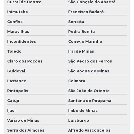
Curral de Dentro
São Gonçalo do Abaeté
Inimutaba
Francisco Badaró
Confins
Sericita
Maravilhas
Pedra Bonita
Inconfidentes
Cônego Marinho
Toledo
Iraí de Minas
Claro dos Poções
São Pedro dos Ferros
Guidoval
São Roque de Minas
Lassance
Coimbra
Pintópolis
São João do Oriente
Catuji
Santana de Pirapama
Ijaci
Imbé de Minas
Varjão de Minas
Luisburgo
Serra dos Aimorés
Alfredo Vasconcelos