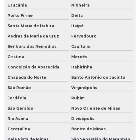
Urucânia
Ninheira
Porto Firme
Delta
Santa Maria de Itabira
Itaipé
Pedras de Maria da Cruz
Fervedouro
Senhora dos Remédios
Capitólio
Cristina
Mercês
Conceição da Aparecida
Itabirinha
Chapada do Norte
Santo Antônio do Jacinto
São Romão
Virginópolis
Jordânia
Rubim
São Geraldo
Novo Oriente de Minas
Rio Acima
Divisópolis
Centralina
Bonito de Minas
Bela Vista de Minas
São Sebastião do Maranhão