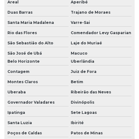
Areal
Aperibé
Manutenção de sistemas eletrônicos para guindastes
Duas Barras
Trajano de Moraes
Santa Maria Madalena
Varre-Sai
Manutenção técnica eletrônica para guindastes
Rio das Flores
Comendador Levy Gasparian
Manutenção de unidades eletrônicas de guindastes
São Sebastião do Alto
Laje do Muriaé
São José de Ubá
Macuco
Módulo danfoss
Belo Horizonte
Uberlândia
Contagem
Juiz de Fora
Módulo danfoss em es
Montes Claros
Betim
Montagem de painel elétrico industrial
Uberaba
Ribeirão das Neves
Montagem de painel elétrico industrial em es
Governador Valadares
Divinópolis
Ipatinga
Sete Lagoas
Programação de clp
Santa Luzia
Ibirité
Programação de clp para controle de processos
Poços de Caldas
Patos de Minas