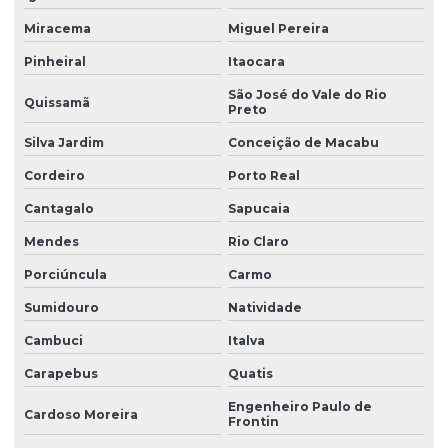
Manutenção de guindaste
Miracema
Miguel Pereira
Pinheiral
Itaocara
Manutenção guindaste munck
São José do Vale do Rio
Quissamã
Preto
Manutenção de guindastes eletrônicos
Silva Jardim
Conceição de Macabu
Manutenção de sistema de controle eletrônico de guindastes
Cordeiro
Porto Real
Cantagalo
Sapucaia
Manutenção de sistemas de automação em guindastes
Mendes
Rio Claro
Manutenção de sistemas de automação industrial
Porciúncula
Carmo
Manutenção de sistemas de controle de guindastes
Sumidouro
Natividade
Cambuci
Italva
Manutenção de sistemas de eletrônica para guindastes
industriais
Carapebus
Quatis
Engenheiro Paulo de
Cardoso Moreira
Manutenção de sistemas eletrônicos complexos em
Frontin
guindastes