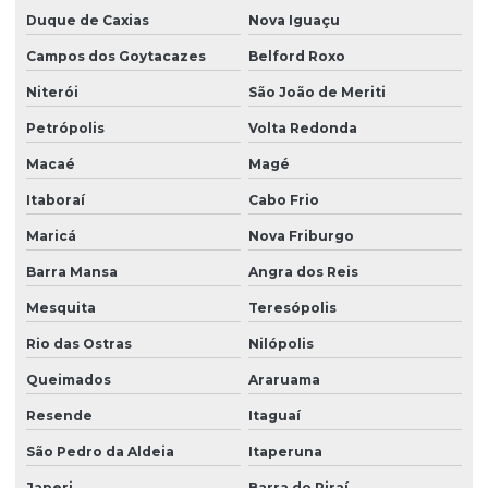
Interface homem-máquina para sistemas automatizados
Duque de Caxias
Nova Iguaçu
Campos dos Goytacazes
Belford Roxo
Interface ihm para operação segura
Niterói
São João de Meriti
Manutenção de automação industrial especializada
Petrópolis
Volta Redonda
Macaé
Magé
Manutenção de automação industrial especializada em
indústrias
Itaboraí
Cabo Frio
Maricá
Nova Friburgo
Manutenção de automação industrial preventiva
Barra Mansa
Angra dos Reis
Manutenção de automação industrial programada
Mesquita
Teresópolis
Rio das Ostras
Nilópolis
Manutenção de circuitos eletrônicos de guindastes
Queimados
Araruama
Manutenção de circuitos eletrônicos em guindastes
Resende
Itaguaí
industriais
São Pedro da Aldeia
Itaperuna
Manutenção de circuitos de guindastes
Japeri
Barra do Piraí