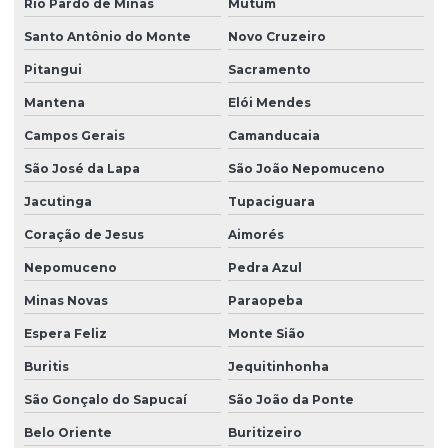
Rio Pardo de Minas
Mutum
Santo Antônio do Monte
Novo Cruzeiro
Pitangui
Sacramento
Mantena
Elói Mendes
Campos Gerais
Camanducaia
São José da Lapa
São João Nepomuceno
Jacutinga
Tupaciguara
Coração de Jesus
Aimorés
Nepomuceno
Pedra Azul
Minas Novas
Paraopeba
Espera Feliz
Monte Sião
Buritis
Jequitinhonha
São Gonçalo do Sapucaí
São João da Ponte
Belo Oriente
Buritizeiro