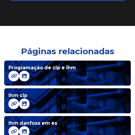
Empresa de automação industrial
Empresa que faz automação industrial
Harmonização de sistemas industriais
Páginas relacionadas
Ihm clp
Programação de clp e ihm
Ihm com clp integrado
Ihm para controle industrial avançado
Ihm clp
Ihm danfoss
Ihm danfoss em es
Ihm danfoss em es
Ihm com design amigável