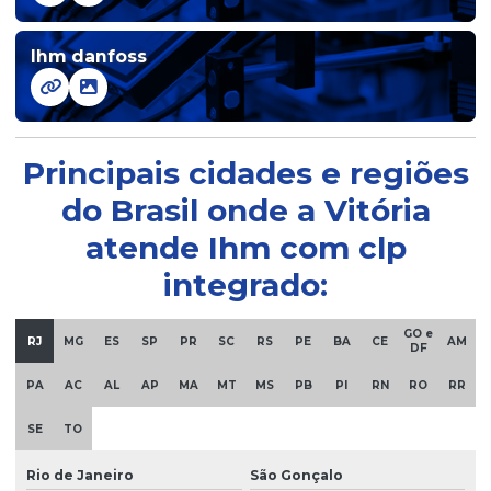
Ihm elétrica
Ihm danfoss
Ihm industrial
Ihm para melhoria de processos industriais
Principais cidades e regiões
Ihms para monitoramento de processos
do Brasil onde a Vitória
atende Ihm com clp
Ihms para sistemas automatizados
integrado:
Infraestrutura para automação industrial
GO e
RJ
MG
ES
SP
PR
SC
RS
PE
BA
CE
AM
DF
Integração de componentes tecnológicos industriais
PA
AC
AL
AP
MA
MT
MS
PB
PI
RN
RO
RR
Integração de dispositivos industriais
SE
TO
Interface homem-máquina ergonômica
Rio de Janeiro
São Gonçalo