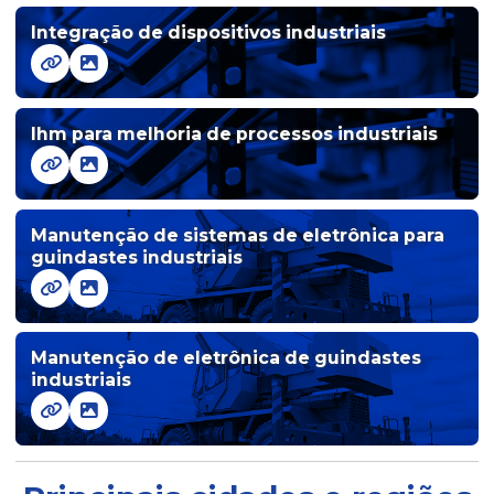
Integração de dispositivos industriais
Ihm com clp integrado
Ihm para controle industrial avançado
Ihm para melhoria de processos industriais
Ihm danfoss
Ihm danfoss em es
Manutenção de sistemas de eletrônica para
guindastes industriais
Ihm com design amigável
Ihm elétrica
Manutenção de eletrônica de guindastes
Ihm industrial
industriais
Ihm para melhoria de processos industriais
Ihms para monitoramento de processos