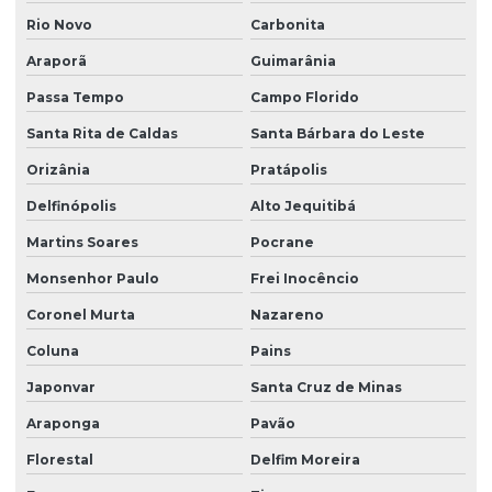
Rio Novo
Carbonita
Araporã
Guimarânia
Passa Tempo
Campo Florido
Santa Rita de Caldas
Santa Bárbara do Leste
Orizânia
Pratápolis
Delfinópolis
Alto Jequitibá
Martins Soares
Pocrane
Monsenhor Paulo
Frei Inocêncio
Coronel Murta
Nazareno
Coluna
Pains
Japonvar
Santa Cruz de Minas
Araponga
Pavão
Florestal
Delfim Moreira