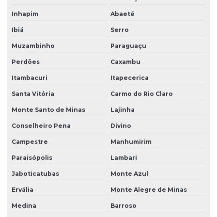
Inhapim
Abaeté
Ibiá
Serro
Muzambinho
Paraguaçu
Perdões
Caxambu
Itambacuri
Itapecerica
Santa Vitória
Carmo do Rio Claro
Monte Santo de Minas
Lajinha
Conselheiro Pena
Divino
Campestre
Manhumirim
Paraisópolis
Lambari
Jaboticatubas
Monte Azul
Ervália
Monte Alegre de Minas
Medina
Barroso