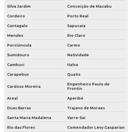
Manutenção de sistemas de automação em guindastes
Silva Jardim
Conceição de Macabu
Cordeiro
Porto Real
Manutenção de sistemas de automação industrial
Cantagalo
Sapucaia
Manutenção de sistemas de controle de guindastes
Mendes
Rio Claro
Porciúncula
Carmo
Manutenção de sistemas de eletrônica para guindastes
industriais
Sumidouro
Natividade
Cambuci
Italva
Manutenção de sistemas eletrônicos complexos em
guindastes
Carapebus
Quatis
Engenheiro Paulo de
Manutenção de sistemas eletrônicos para guindastes
Cardoso Moreira
Frontin
Areal
Aperibé
Manutenção técnica eletrônica para guindastes
Duas Barras
Trajano de Moraes
Manutenção de unidades eletrônicas de guindastes
Santa Maria Madalena
Varre-Sai
Rio das Flores
Comendador Levy Gasparian
Módulo danfoss