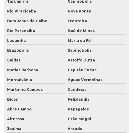
Tarumirim
Capinópolis
Rio Piracicaba
Nova Ponte
Bom Jesus do Galho
Fronteira
Rio Paranaíba
Itaú de Minas
Ladainha
Maria da Fé
Brazópolis
Sabinópolis
Caldas
Astolfo Dutra
Matias Barbosa
Capitão Enéas
Montalvânia
Águas Vermelhas
Martinho Campos
Candeias
Bicas
Felixlândia
Abre Campo
Papagaios
Alterosa
Grão Mogol
Joaíma
Areado