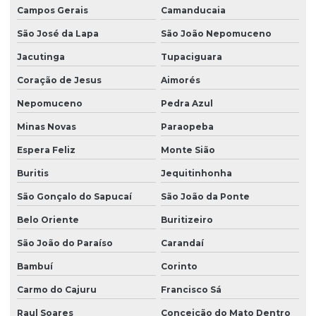
Campos Gerais
Camanducaia
São José da Lapa
São João Nepomuceno
Jacutinga
Tupaciguara
Coração de Jesus
Aimorés
Nepomuceno
Pedra Azul
Minas Novas
Paraopeba
Espera Feliz
Monte Sião
Buritis
Jequitinhonha
São Gonçalo do Sapucaí
São João da Ponte
Belo Oriente
Buritizeiro
São João do Paraíso
Carandaí
Bambuí
Corinto
Carmo do Cajuru
Francisco Sá
Raul Soares
Conceição do Mato Dentro