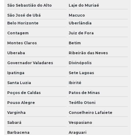
São Sebastião do Alto
Laje do Muriaé
Módulo danfoss em es
São José de Ubá
Macuco
Belo Horizonte
Uberlândia
Montagem de painel elétrico industrial
Contagem
Juiz de Fora
Montagem de painel elétrico industrial em es
Montes Claros
Betim
Uberaba
Ribeirão das Neves
Programação de clp
Governador Valadares
Divinópolis
Programação de clp para controle de processos
Ipatinga
Sete Lagoas
Santa Luzia
Ibirité
Programação de clp e ihm
Poços de Caldas
Patos de Minas
Programação de clp para melhorar produtividade
Pouso Alegre
Teófilo Otoni
Programação de clp para monitoramento
Varginha
Conselheiro Lafaiete
Sabará
Vespasiano
Programação de clp para sistemas automatizados
Barbacena
Araguari