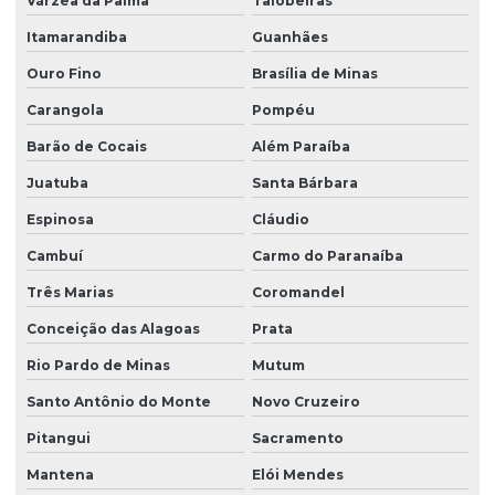
Várzea da Palma
Taiobeiras
Itamarandiba
Guanhães
Ouro Fino
Brasília de Minas
Carangola
Pompéu
Barão de Cocais
Além Paraíba
Juatuba
Santa Bárbara
Espinosa
Cláudio
Cambuí
Carmo do Paranaíba
Três Marias
Coromandel
Conceição das Alagoas
Prata
Rio Pardo de Minas
Mutum
Santo Antônio do Monte
Novo Cruzeiro
Pitangui
Sacramento
Mantena
Elói Mendes