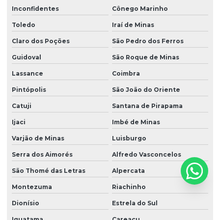
Inconfidentes
Cônego Marinho
Toledo
Iraí de Minas
Claro dos Poções
São Pedro dos Ferros
Guidoval
São Roque de Minas
Lassance
Coimbra
Pintópolis
São João do Oriente
Catuji
Santana de Pirapama
Ijaci
Imbé de Minas
Varjão de Minas
Luisburgo
Serra dos Aimorés
Alfredo Vasconcelos
São Thomé das Letras
Alpercata
Montezuma
Riachinho
Dionísio
Estrela do Sul
Iguatama
Careaçu