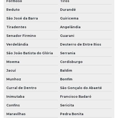
Formoso
Tiros
Reduto
Durandé
São José da Barra
Guiricema
Tiradentes
Angelândia
Senador Firmino
Guarani
Verdelândia
Desterro de Entre Rios
São João Batista do Glória
Serrania
Moema
Cordisburgo
Jacuí
Baldim
Munhoz
Bonfim
Curral de Dentro
São Gonçalo do Abaeté
Inimutaba
Francisco Badaró
Confins
Sericita
Maravilhas
Pedra Bonita