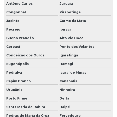
Antônio Carlos
Juruaia
Congonhal
Pirapetinga
Jacinto
Carmo da Mata
Recreio
Ibiraci
Bueno Brandão
Alto Rio Doce
Coroaci
Ponto dos Volantes
Conceição dos Ouros
Igaratinga
Eugenópolis
Itamogi
Pedralva
Icaraí de Minas
Capim Branco
Canápolis
Urucânia
Ninheira
Porto Firme
Delta
Santa Maria de Itabira
Itaipé
Pedras de Maria da Cruz
Fervedouro