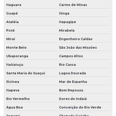
Itaguara
Carmo de Minas
Guapé
Itinga
Ataléia
Itapagipe
Poté
Mirabela
Miraí
Engenheiro Caldas
Monte Belo
São João das Missões
Ubaporanga
Campos Altos
Itatiaiuçu
Rio Casca
Santa Maria do Suaçuí
Lagoa Dourada
Ilicínea
Mar de Espanha
Itapeva
Bom Repouso
Rio Vermelho
Dores do Indaiá
Água Boa
Conceição do Rio Verde
Jequeri
Chapada Gaúcha