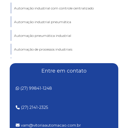
Automação industrial com controle centralizado
Automação industrial pneumática
Automação pneumática industrial
Automação de processos industriais
Automação robótica industrial
Entre em contato
Automação de sistemas industriais
(27) 99841-1248
Configuração de clp personalizada
Configuração de clp para processos industriais
(27) 2141-2325
Conserto de módulo eletrônico
vam@vitoriaautomacao.com.br