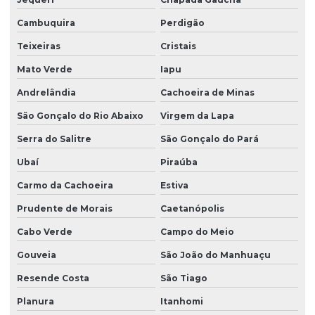
Cambuquira
Perdigão
Teixeiras
Cristais
Mato Verde
Iapu
Andrelândia
Cachoeira de Minas
São Gonçalo do Rio Abaixo
Virgem da Lapa
Serra do Salitre
São Gonçalo do Pará
Ubaí
Piraúba
Carmo da Cachoeira
Estiva
Prudente de Morais
Caetanópolis
Cabo Verde
Campo do Meio
Gouveia
São João do Manhuaçu
Resende Costa
São Tiago
Planura
Itanhomi