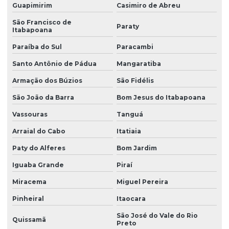
Guapimirim
Casimiro de Abreu
Manutenção de eletrônica de guindastes industriais
São Francisco de
Paraty
Itabapoana
Manutenção de eletrônica industrial em guindastes
Paraíba do Sul
Paracambi
Santo Antônio de Pádua
Mangaratiba
Manutenção de eletrônica e sistemas de guindastes
Armação dos Búzios
São Fidélis
Manutenção de equipamentos eletrônicos para guindastes
São João da Barra
Bom Jesus do Itabapoana
Vassouras
Tanguá
Manutenção especializada em eletrônica de guindastes
Arraial do Cabo
Itatiaia
Manutenção de guindaste
Paty do Alferes
Bom Jardim
Manutenção guindaste munck
Iguaba Grande
Piraí
Miracema
Miguel Pereira
Manutenção de guindastes eletrônicos
Pinheiral
Itaocara
Manutenção de sistema de controle eletrônico de guindastes
São José do Vale do Rio
Quissamã
Preto