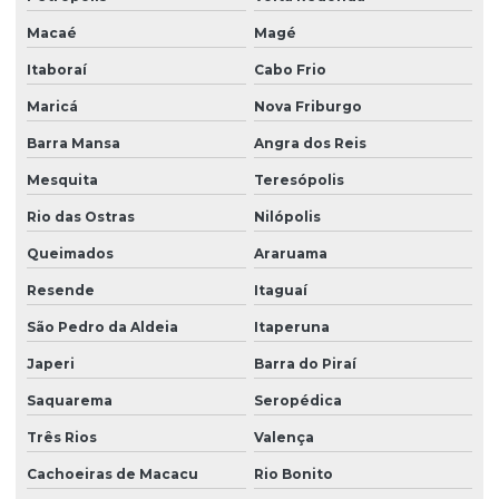
Macaé
Magé
Manutenção de automação industrial preventiva
Itaboraí
Cabo Frio
Manutenção de automação industrial programada
Maricá
Nova Friburgo
Manutenção de circuitos eletrônicos de guindastes
Barra Mansa
Angra dos Reis
Mesquita
Teresópolis
Manutenção de circuitos eletrônicos em guindastes
industriais
Rio das Ostras
Nilópolis
Queimados
Araruama
Manutenção de circuitos de guindastes
Resende
Itaguaí
Manutenção de controles eletrônicos de guindastes
São Pedro da Aldeia
Itaperuna
Japeri
Barra do Piraí
Manutenção corretiva de automação industrial
Saquarema
Seropédica
Manutenção corretiva de guindastes eletrônicos
Três Rios
Valença
Cachoeiras de Macacu
Rio Bonito
Manutenção eletrônica de guindastes