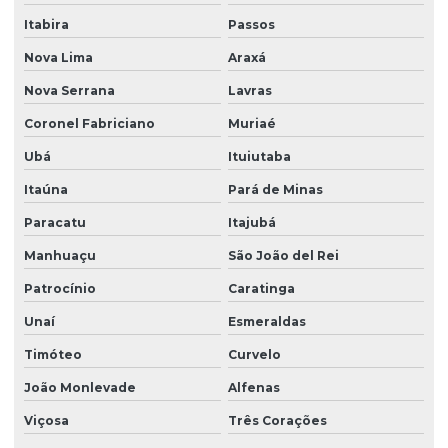
Programação de clp para sistemas de produção
Itabira
Passos
Nova Lima
Araxá
Projetos de automação industrial
Nova Serrana
Lavras
Projetos de automação industrial simples
Coronel Fabriciano
Muriaé
Ubá
Ituiutaba
Retrofit de equipamentos
Itaúna
Pará de Minas
Retrofit de máquinas
Paracatu
Itajubá
Manhuaçu
São João del Rei
Retrofit em máquinas industriais
Patrocínio
Caratinga
Retrofit de máquinas para indústrias
Unaí
Esmeraldas
Timóteo
Curvelo
Retrofit de máquinas para modernização
João Monlevade
Alfenas
Retrofit de sistemas de automação industrial
Viçosa
Três Corações