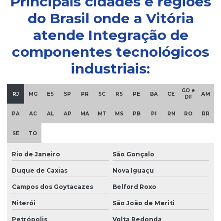
Principais cidades e regiões
do Brasil onde a Vitória
Ihms para sistemas automatizados
atende Integração de
Infraestrutura para automação industrial
componentes tecnológicos
Integração de componentes tecnológicos industriais
industriais:
Integração de dispositivos industriais
GO e
RJ
MG
ES
SP
PR
SC
RS
PE
BA
CE
AM
DF
Interface homem-máquina ergonômica
PA
AC
AL
AP
MA
MT
MS
PB
PI
RN
RO
RR
Interface homem-máquina para sistemas automatizados
SE
TO
Rio de Janeiro
São Gonçalo
Interface ihm para operação segura
Duque de Caxias
Nova Iguaçu
Manutenção de automação industrial especializada
Campos dos Goytacazes
Belford Roxo
Niterói
São João de Meriti
Manutenção de automação industrial especializada em
indústrias
Petrópolis
Volta Redonda