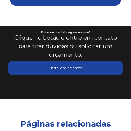
Conserto de módulo eletrônico em es
Consultoria em automação de processos industriais
Consultoria em clp para automação
Entre em contato agora mesmo!
Clique no botão e entre em contato
para tirar dúvidas ou solicitar um
Design de ihm intuitivo
orçamento.
Elaboração de projetos de automação
Entre em contato
Empresa de automação
Empresa de automação industrial
Empresa que faz automação industrial
Harmonização de sistemas industriais
Páginas relacionadas
Ihm clp