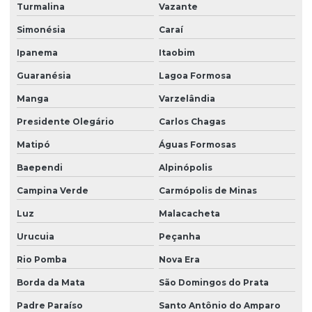
Turmalina
Vazante
Simonésia
Caraí
Ipanema
Itaobim
Guaranésia
Lagoa Formosa
Manga
Varzelândia
Presidente Olegário
Carlos Chagas
Matipó
Águas Formosas
Baependi
Alpinópolis
Campina Verde
Carmópolis de Minas
Luz
Malacacheta
Urucuia
Peçanha
Rio Pomba
Nova Era
Borda da Mata
São Domingos do Prata
Padre Paraíso
Santo Antônio do Amparo