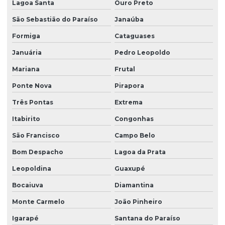
Serviço de automação industrial
Lagoa Santa
Ouro Preto
São Sebastião do Paraíso
Janaúba
Serviço de desenvolvimento de ihm
Formiga
Cataguases
Serviço de programação de clp
Januária
Pedro Leopoldo
Mariana
Frutal
Serviço de retrofit para equipamentos industriais
Ponte Nova
Pirapora
Serviço de retrofit e manutenção de automação
Três Pontas
Extrema
Itabirito
Congonhas
Serviço de retrofit para otimização de maquinário
São Francisco
Campo Belo
Serviços de automação para indústrias
Bom Despacho
Lagoa da Prata
Leopoldina
Guaxupé
Soluções de automação industrial
Bocaiuva
Diamantina
Soluções de ihm para controle industrial
Monte Carmelo
João Pinheiro
Igarapé
Santana do Paraíso
Soluções ihm para operadores