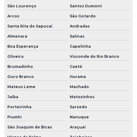
São Lourenço
Santos Dumont
Soluções de interface ihm personalizadas
Arcos
São Gotardo
Soluções de retrofit de automação industrial
Santa Rita do Sapucaí
Andradas
Almenara
Salinas
Válvulas proporcionais
Boa Esperança
Capelinha
Válvulas proporcionais em es
Oliveira
Visconde do Rio Branco
Brumadinho
Caeté
Ouro Branco
Iturama
Mateus Leme
Machado
Jaíba
Matozinhos
Porteirinha
Sarzedo
Piumhi
Nanuque
São Joaquim de Bicas
Araçuaí